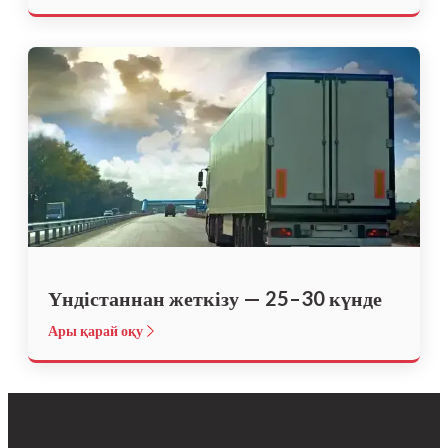
Үндістаннан жеткізу — 25–30 күнде
Ары қарай оқу