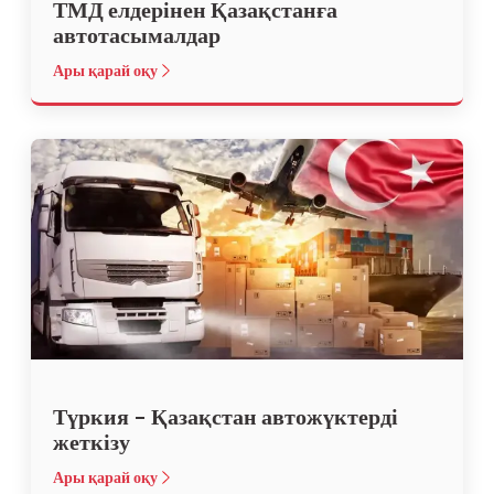
ТМД елдерінен Қазақстанға
автотасымалдар
Ары қарай оқу
Түркия – Қазақстан автожүктерді
жеткізу
Ары қарай оқу