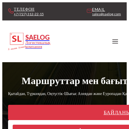
ТЕЛЕФОН
EMAIL
sales@saelog.com
+7 (727) 312-22-15
SAELOG
Логистикалық
компания
Маршруттар мен бағыт
Қытайдан, Түркиядан, Оңтүстік-Шығыс Азиядан және Еуропадан Қазақс
БАЙЛАН