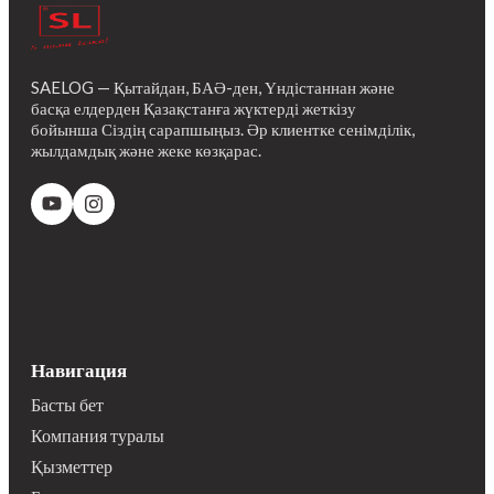
SAELOG — Қытайдан, БАӘ-ден, Үндістаннан және
басқа елдерден Қазақстанға жүктерді жеткізу
бойынша Сіздің сарапшыңыз. Әр клиентке сенімділік,
жылдамдық және жеке көзқарас.
Навигация
Басты бет
Компания туралы
Қызметтер