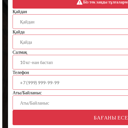
Біз тек заңды тұлғаларм
Қайдан
Қайда
Салмақ
Телефон
Аты/Байланыс
БАҒАНЫ ЕС