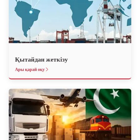
Қытайдан жеткізу
Ары қарай оқу