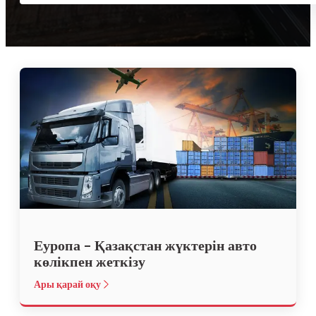
Еуропа – Қазақстан жүктерін авто
көлікпен жеткізу
Ары қарай оқу