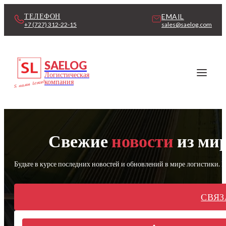
ТЕЛЕФОН
EMAIL
sales@saelog.com
+7 (727) 312-22-15
SAELOG
Логистическая
компания
Свежие
новости
из мир
Будьте в курсе последних новостей и обновлений в мире логистики.
СВЯЗ