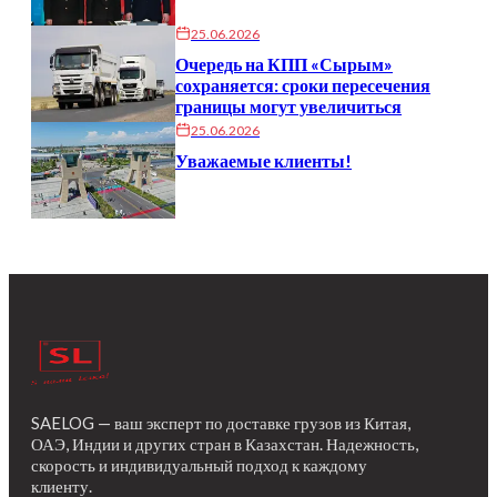
25.06.2026
Очередь на КПП «Сырым»
сохраняется: сроки пересечения
границы могут увеличиться
25.06.2026
Уважаемые клиенты!
SAELOG — ваш эксперт по доставке грузов из Китая,
ОАЭ, Индии и других стран в Казахстан. Надежность,
скорость и индивидуальный подход к каждому
клиенту.